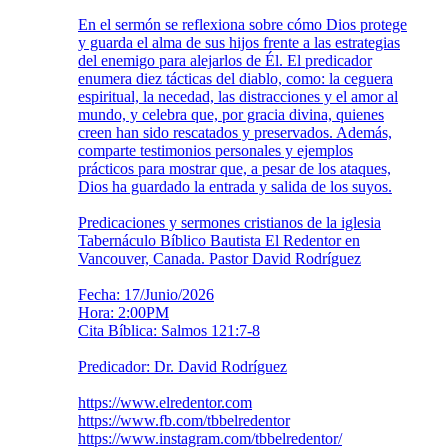
En el sermón se reflexiona sobre cómo Dios protege
y guarda el alma de sus hijos frente a las estrategias
del enemigo para alejarlos de Él. El predicador
enumera diez tácticas del diablo, como: la ceguera
espiritual, la necedad, las distracciones y el amor al
mundo, y celebra que, por gracia divina, quienes
creen han sido rescatados y preservados. Además,
comparte testimonios personales y ejemplos
prácticos para mostrar que, a pesar de los ataques,
Dios ha guardado la entrada y salida de los suyos.
Predicaciones y sermones cristianos de la iglesia
Tabernáculo Bíblico Bautista El Redentor en
Vancouver, Canada. Pastor David Rodríguez
Fecha: 17/Junio/2026
Hora: 2:00PM
Cita Bíblica: Salmos 121:7-8
Predicador: Dr. David Rodríguez
https://www.elredentor.com
https://www.fb.com/tbbelredentor
https://www.instagram.com/tbbelredentor/