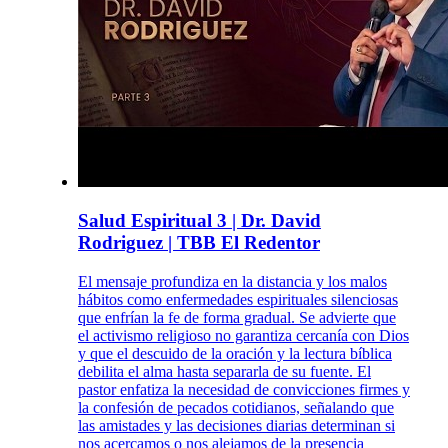
Salud Espiritual 3 | Dr. David
Rodriguez | TBB El Redentor
El mensaje profundiza en la distancia y los malos
hábitos como enfermedades espirituales silenciosas
que enfrían la fe de forma gradual. Se advierte que
el activismo religioso no garantiza cercanía con Dios
y que el descuido de la oración y la lectura bíblica
debilita el alma hasta separarla de su fuente. El
pastor enfatiza la necesidad de convicciones firmes y
la confesión de pecados cotidianos, señalando que
las amistades y las decisiones diarias determinan si
nos acercamos o nos alejamos de la presencia