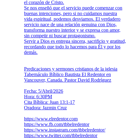
el corazón de Cristo.
Se nos enseñó que el servicio puede comenzar con
buenas intenciones, pero si no cuidamos nuestra
vida espiritual, podemos desviarnos. El verdadero
servicio nace de una relación genuina con Dios,
transforma nuestro interior y se expresa con amor,
sin competir ni buscar protagonismo.
Servir a Dios es entrega sincera, sacrificio y gratitud,
recordando que todo lo hacemos para Él y por los
demás.
Predicaciones y sermones cristianos de la iglesia
Tabernáculo Bíblico Bautista El Redentor en
Vancouver, Canada. Pastor David Rodríguez
Fecha: 5/Abril/2026
Hora: 6:30PM
Cita Bíblica: Juan 13:1-17
Oradora: Jazmin Cruz
https://www.elredentor.com
https://www.fb.com/tbbelredentor
https://www.instagram.com/tbbelredentor/
https://www.twitter.com/tbbelredentor