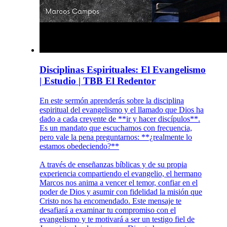
Disciplinas Espirituales: El Evangelismo
| Estudio | TBB El Redentor
En este sermón aprenderás sobre la disciplina
espiritual del evangelismo y el llamado que Dios ha
dado a cada creyente de **ir y hacer discípulos**.
Es un mandato que escuchamos con frecuencia,
pero vale la pena preguntarnos: **¿realmente lo
estamos obedeciendo?**
A través de enseñanzas bíblicas y de su propia
experiencia compartiendo el evangelio, el hermano
Marcos nos anima a vencer el temor, confiar en el
poder de Dios y asumir con fidelidad la misión que
Cristo nos ha encomendado. Este mensaje te
desafiará a examinar tu compromiso con el
evangelismo y te motivará a ser un testigo fiel de