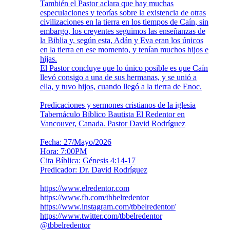
También el Pastor aclara que hay muchas
especulaciones y teorías sobre la existencia de otras
civilizaciones en la tierra en los tiempos de Caín, sin
embargo, los creyentes seguimos las enseñanzas de
la Biblia y, según esta, Adán y Eva eran los únicos
en la tierra en ese momento, y tenían muchos hijos e
hijas.
El Pastor concluye que lo único posible es que Caín
llevó consigo a una de sus hermanas, y se unió a
ella, y tuvo hijos, cuando llegó a la tierra de Enoc.
Predicaciones y sermones cristianos de la iglesia
Tabernáculo Bíblico Bautista El Redentor en
Vancouver, Canada. Pastor David Rodríguez
Fecha: 27/Mayo/2026
Hora: 7:00PM
Cita Bíblica: Génesis 4:14-17
Predicador: Dr. David Rodríguez
https://www.elredentor.com
https://www.fb.com/tbbelredentor
https://www.instagram.com/tbbelredentor/
https://www.twitter.com/tbbelredentor
@tbbelredentor