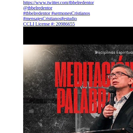
https://www.twitter.com/tbbelredentor
@tbbelredentor
#tbbelredentor #sermonesCristianos
#mensajesCristianos#estudio
CCLI License #: 20986655