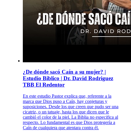
¿De dónde sacó Caín a su mujer? |
Estudio Biblico | Dr. David Rodriguez
TBB El Redentor
En este estudio Pastor explica que, referente a la
marca que Dios puso a Caín, hay conjeturas y
suposiciones. Desde los que creen que pudo ser una
cicatriz, o un tatuaje, hasta los que dicen que le
cambió el color de la piel. La Biblia no especifica al
respecto. Lo fundamental es que Dios protegería a
Caín de cualquiera que atentara contra él.