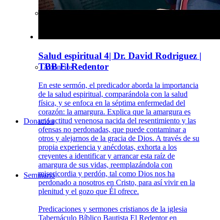
Nuestros Eventos
Salud espiritual 4| Dr. David Rodriguez |
TBB El Redentor
Anuncios
En este sermón, el predicador aborda la importancia
de la salud espiritual, comparándola con la salud
física, y se enfoca en la séptima enfermedad del
corazón: la amargura. Explica que la amargura es
una actitud venenosa nacida del resentimiento y las
Donación
ofensas no perdonadas, que puede contaminar a
otros y alejarnos de la gracia de Dios. A través de su
propia experiencia y anécdotas, exhorta a los
creyentes a identificar y arrancar esta raíz de
amargura de sus vidas, reemplazándola con
misericordia y perdón, tal como Dios nos ha
Seminario
perdonado a nosotros en Cristo, para así vivir en la
plenitud y el gozo que Él ofrece.
Predicaciones y sermones cristianos de la iglesia
Tabernáculo Bíblico Bautista El Redentor en