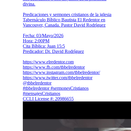
divina.
Predicaciones y sermones cristianos de la iglesia
Tabernáculo Bíblico Bautista El Redentor en
Vancouver, Canada. Pastor David Rodríguez
Fecha: 03/Mayo/2026
Hora: 2:00PM
Cita Bíblica: Juan 15:5
Predicador: Dr. David Rodríguez
https://www.elredentor.com
https://www.fb.com/tbbelredentor
https://www.instagram.com/tbbelredentor/
https://www.twitter.com/tbbelredentor
@tbbelredentor
#tbbelredentor #sermonesCristianos
#mensajesCristianos
CCLI License #: 20986655