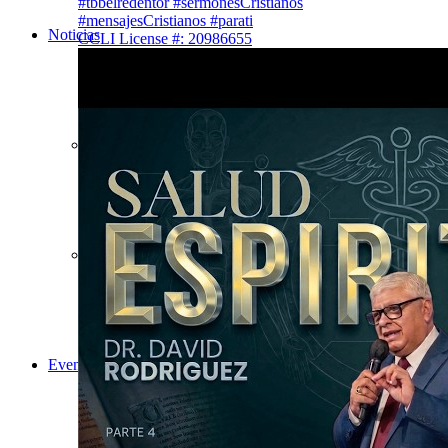
#tbbelredentor #sermonesCristianos
#mensajesCristianos #parati
Noticias
CCLI License #: 20986655
Las Últimas Noticias
Fotos de TBB
Eventos