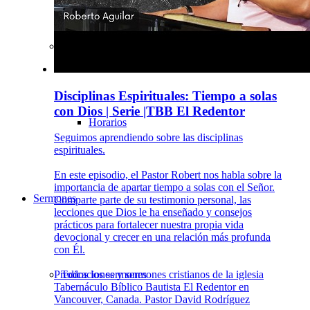
Contactar
Disciplinas Espirituales: Tiempo a solas
con Dios | Serie |TBB El Redentor
Horarios
Seguimos aprendiendo sobre las disciplinas
espirituales.
En este episodio, el Pastor Robert nos habla sobre la
importancia de apartar tiempo a solas con el Señor.
Sermones
Comparte parte de su testimonio personal, las
lecciones que Dios le ha enseñado y consejos
prácticos para fortalecer nuestra propia vida
devocional y crecer en una relación más profunda
con Él.
Todos los sermones
Predicaciones y sermones cristianos de la iglesia
Tabernáculo Bíblico Bautista El Redentor en
Vancouver, Canada. Pastor David Rodríguez