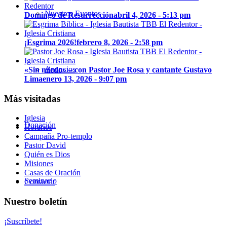
Nuestros Eventos
Domingo de Resurrección
abril 4, 2026 - 5:13 pm
¡Esgrima 2026!
febrero 8, 2026 - 2:58 pm
Anuncios
«Sin miedo» – con Pastor Joe Rosa y cantante Gustavo
Lima
enero 13, 2026 - 9:07 pm
Más visitadas
Iglesia
Donación
Horarios
Campaña Pro-templo
Pastor David
Quién es Dios
Misiones
Casas de Oración
Seminario
Contactar
Nuestro boletín
¡Suscríbete!