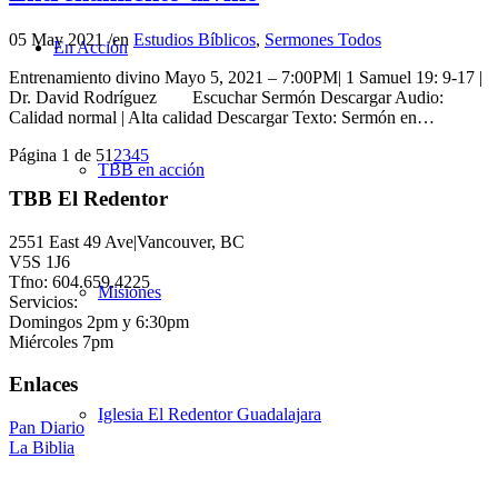
05 May 2021
/
en
Estudios Bíblicos
,
Sermones Todos
En Acción
Entrenamiento divino Mayo 5, 2021 – 7:00PM| 1 Samuel 19: 9-17 |
Dr. David Rodríguez Escuchar Sermón Descargar Audio:
Calidad normal | Alta calidad Descargar Texto: Sermón en…
Página 1 de 5
1
2
3
4
5
TBB en acción
TBB El Redentor
2551 East 49 Ave|Vancouver, BC
V5S 1J6
Tfno: 604.659.4225
Misiones
Servicios:
Domingos 2pm y 6:30pm
Miércoles 7pm
Enlaces
Iglesia El Redentor Guadalajara
Pan Diario
La Biblia