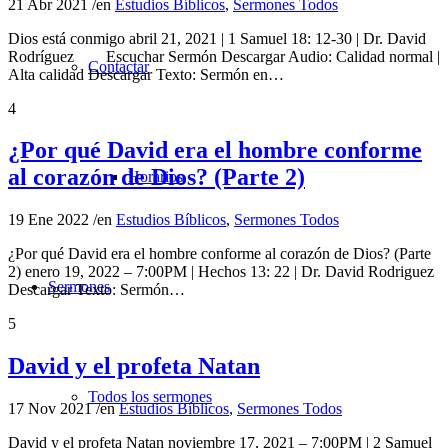
21 Abr 2021
/
en
Estudios Bíblicos
,
Sermones Todos
Dios está conmigo abril 21, 2021 | 1 Samuel 18: 12-30 | Dr. David
Rodríguez Escuchar Sermón Descargar Audio: Calidad normal |
Contactar
Alta calidad Descargar Texto: Sermón en…
4
¿Por qué David era el hombre conforme
al corazón de Dios? (Parte 2)
Horarios
19 Ene 2022
/
en
Estudios Bíblicos
,
Sermones Todos
¿Por qué David era el hombre conforme al corazón de Dios? (Parte
2) enero 19, 2022 – 7:00PM | Hechos 13: 22 | Dr. David Rodriguez
Sermones
Descargar Texto: Sermón…
5
David y el profeta Natan
Todos los sermones
17 Nov 2021
/
en
Estudios Bíblicos
,
Sermones Todos
David y el profeta Natan noviembre 17, 2021 – 7:00PM | 2 Samuel