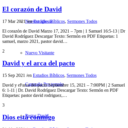
El corazón de David
17 Mar 2021
/
en
Estudios Bíblicos
,
Sermones Todos
Nuestra Iglesia
El corazón de David Marzo 17, 2021 – 7pm | 1 Samuel 16:5-13 | Dr
David Rodríguez Descargar Texto: Sermón en PDF Etiquetas: 1
samuel, marzo 2021, pastor david…
2
Nuevo Visitante
David y el arca del pacto
15 Sep 2021
/
en
Estudios Bíblicos
,
Sermones Todos
Campaña Pro-templo
David y el arca del pacto Septiembre 15, 2021 – 7:00PM | 2 Samuel
6: 1-11 | Dr. David Rodríguez Descargar Texto: Sermón en PDF
Etiquetas: pastor david rodriguez,…
3
Pastor David
Dios está conmigo