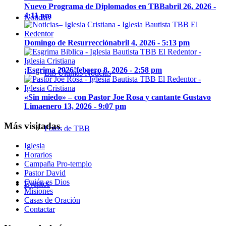
Nuevo Programa de Diplomados en TBB
abril 26, 2026 -
4:11 pm
Noticias
Domingo de Resurrección
abril 4, 2026 - 5:13 pm
¡Esgrima 2026!
febrero 8, 2026 - 2:58 pm
Las Últimas Noticias
«Sin miedo» – con Pastor Joe Rosa y cantante Gustavo
Lima
enero 13, 2026 - 9:07 pm
Más visitadas
Fotos de TBB
Iglesia
Horarios
Campaña Pro-templo
Pastor David
Quién es Dios
Eventos
Misiones
Casas de Oración
Contactar