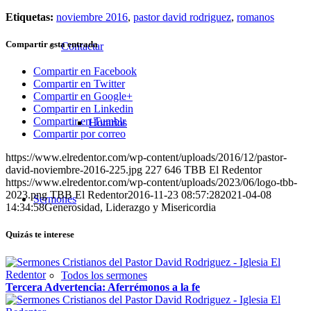
Etiquetas:
noviembre 2016
,
pastor david rodriguez
,
romanos
Compartir esta entrada
Contactar
Compartir en Facebook
Compartir en Twitter
Compartir en Google+
Compartir en Linkedin
Compartir en Tumblr
Horarios
Compartir por correo
https://www.elredentor.com/wp-content/uploads/2016/12/pastor-
david-noviembre-2016-225.jpg
227
646
TBB El Redentor
https://www.elredentor.com/wp-content/uploads/2023/06/logo-tbb-
2023.png
TBB El Redentor
2016-11-23 08:57:28
2021-04-08
Sermones
14:34:58
Generosidad, Liderazgo y Misericordia
Quizás te interese
Todos los sermones
Tercera Advertencia: Aferrémonos a la fe