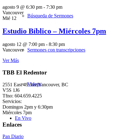
agosto 9 @ 6:30 pm
-
7:30 pm
Vancouver
Búsqueda de Sermones
Mié
12
Estudio Bíblico – Miércoles 7pm
agosto 12 @ 7:00 pm
-
8:30 pm
Sermones con transcripciones
Vancouver
Ver Más
TBB El Redentor
Videos
2551 East 49 Ave|Vancouver, BC
V5S 1J6
Tfno: 604.659.4225
Servicios:
Domingos 2pm y 6:30pm
Miércoles 7pm
En Vivo
Enlaces
Pan Diario