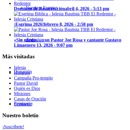
Nuestros Eventos
Domingo de Resurrección
abril 4, 2026 - 5:13 pm
¡Esgrima 2026!
febrero 8, 2026 - 2:58 pm
Anuncios
«Sin miedo» – con Pastor Joe Rosa y cantante Gustavo
Lima
enero 13, 2026 - 9:07 pm
Más visitadas
Iglesia
Donación
Horarios
Campaña Pro-templo
Pastor David
Quién es Dios
Misiones
Casas de Oración
Seminario
Contactar
Nuestro boletín
¡Suscríbete!