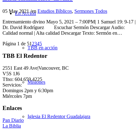
05 May 2021
/
en
Estudios Bíblicos
,
Sermones Todos
En Acción
Entrenamiento divino Mayo 5, 2021 – 7:00PM| 1 Samuel 19: 9-17 |
Dr. David Rodríguez Escuchar Sermón Descargar Audio:
Calidad normal | Alta calidad Descargar Texto: Sermón en…
Página 1 de 5
1
2
3
4
5
TBB en acción
TBB El Redentor
2551 East 49 Ave|Vancouver, BC
V5S 1J6
Tfno: 604.659.4225
Misiones
Servicios:
Domingos 2pm y 6:30pm
Miércoles 7pm
Enlaces
Iglesia El Redentor Guadalajara
Pan Diario
La Biblia