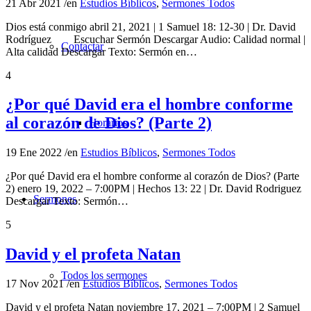
21 Abr 2021
/
en
Estudios Bíblicos
,
Sermones Todos
Dios está conmigo abril 21, 2021 | 1 Samuel 18: 12-30 | Dr. David
Rodríguez Escuchar Sermón Descargar Audio: Calidad normal |
Contactar
Alta calidad Descargar Texto: Sermón en…
4
¿Por qué David era el hombre conforme
al corazón de Dios? (Parte 2)
Horarios
19 Ene 2022
/
en
Estudios Bíblicos
,
Sermones Todos
¿Por qué David era el hombre conforme al corazón de Dios? (Parte
2) enero 19, 2022 – 7:00PM | Hechos 13: 22 | Dr. David Rodriguez
Sermones
Descargar Texto: Sermón…
5
David y el profeta Natan
Todos los sermones
17 Nov 2021
/
en
Estudios Bíblicos
,
Sermones Todos
David y el profeta Natan noviembre 17, 2021 – 7:00PM | 2 Samuel