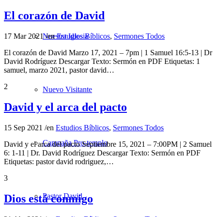
El corazón de David
17 Mar 2021
/
en
Estudios Bíblicos
,
Sermones Todos
Nuestra Iglesia
El corazón de David Marzo 17, 2021 – 7pm | 1 Samuel 16:5-13 | Dr
David Rodríguez Descargar Texto: Sermón en PDF Etiquetas: 1
samuel, marzo 2021, pastor david…
2
Nuevo Visitante
David y el arca del pacto
15 Sep 2021
/
en
Estudios Bíblicos
,
Sermones Todos
Campaña Pro-templo
David y el arca del pacto Septiembre 15, 2021 – 7:00PM | 2 Samuel
6: 1-11 | Dr. David Rodríguez Descargar Texto: Sermón en PDF
Etiquetas: pastor david rodriguez,…
3
Pastor David
Dios está conmigo