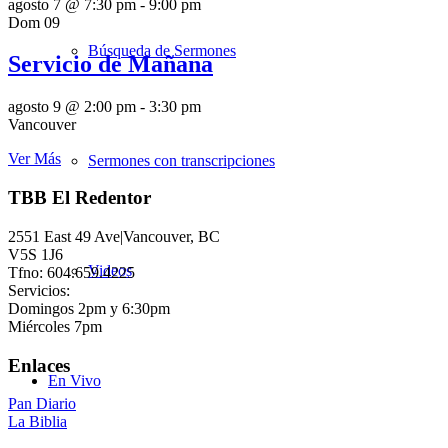
agosto 7 @ 7:30 pm
-
9:00 pm
Dom
09
Búsqueda de Sermones
Servicio de Mañana
agosto 9 @ 2:00 pm
-
3:30 pm
Vancouver
Ver Más
Sermones con transcripciones
TBB El Redentor
2551 East 49 Ave|Vancouver, BC
V5S 1J6
Videos
Tfno: 604.659.4225
Servicios:
Domingos 2pm y 6:30pm
Miércoles 7pm
Enlaces
En Vivo
Pan Diario
La Biblia