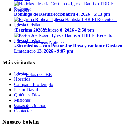
Noticias
Domingo de Resurrección
abril 4, 2026 - 5:13 pm
¡Esgrima 2026!
febrero 8, 2026 - 2:58 pm
Las Últimas Noticias
«Sin miedo» – con Pastor Joe Rosa y cantante Gustavo
Lima
enero 13, 2026 - 9:07 pm
Más visitadas
Iglesia
Fotos de TBB
Horarios
Campaña Pro-templo
Pastor David
Quién es Dios
Misiones
Casas de Oración
Eventos
Contactar
Nuestro boletín