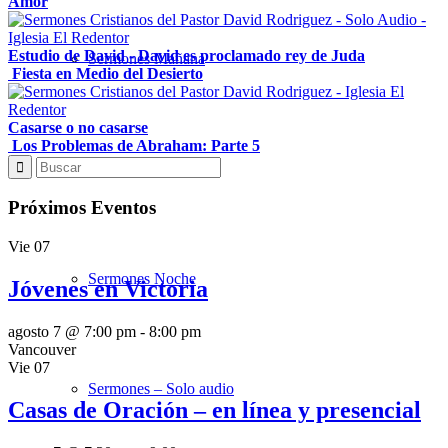
Amor
Estudio de David - David es proclamado rey de Juda
Sermones Mañana
Fiesta en Medio del Desierto
Casarse o no casarse
Los Problemas de Abraham: Parte 5
Estudios Bíblicos
Próximos Eventos
Vie
07
Sermones Noche
Jóvenes en Victoria
agosto 7 @ 7:00 pm
-
8:00 pm
Vancouver
Vie
07
Sermones – Solo audio
Casas de Oración – en línea y presencial