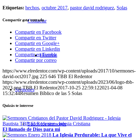
Etiquetas:
hechos
,
octubre 2017
,
pastor david rodriguez
,
Solas
Compartir esta entrada
Contactar
Compartir en Facebook
Compartir en Twitter
Compartir en Google+
Compartir en Linkedin
Compartir en Tumblr
Horarios
Compartir por correo
https://www.elredentor.com/wp-content/uploads/2017/10/sermones-
david-oct2017.jpg
225
646
TBB El Redentor
https://www.elredentor.com/wp-content/uploads/2023/06/logo-tbb-
2023.png
TBB El Redentor
2017-10-25 22:59:12
2021-04-08
Sermones
15:32:44
Resumen Bíblico de las 5 Solas
Quizás te interese
Todos los sermones
El llamado de Dios para mi
La Iglesia Perdurable: La que Vive el