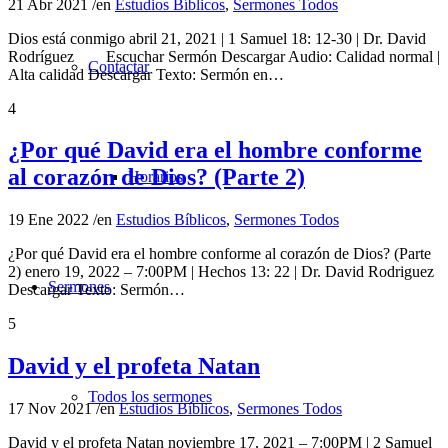
21 Abr 2021
/
en
Estudios Bíblicos
,
Sermones Todos
Dios está conmigo abril 21, 2021 | 1 Samuel 18: 12-30 | Dr. David
Rodríguez Escuchar Sermón Descargar Audio: Calidad normal |
Contactar
Alta calidad Descargar Texto: Sermón en…
4
¿Por qué David era el hombre conforme
al corazón de Dios? (Parte 2)
Horarios
19 Ene 2022
/
en
Estudios Bíblicos
,
Sermones Todos
¿Por qué David era el hombre conforme al corazón de Dios? (Parte
2) enero 19, 2022 – 7:00PM | Hechos 13: 22 | Dr. David Rodriguez
Sermones
Descargar Texto: Sermón…
5
David y el profeta Natan
Todos los sermones
17 Nov 2021
/
en
Estudios Bíblicos
,
Sermones Todos
David y el profeta Natan noviembre 17, 2021 – 7:00PM | 2 Samuel