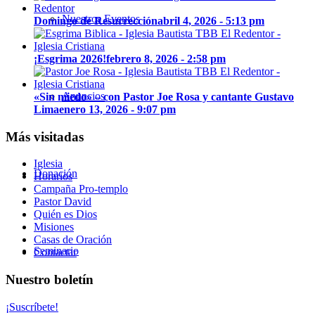
Nuestros Eventos
Domingo de Resurrección
abril 4, 2026 - 5:13 pm
¡Esgrima 2026!
febrero 8, 2026 - 2:58 pm
Anuncios
«Sin miedo» – con Pastor Joe Rosa y cantante Gustavo
Lima
enero 13, 2026 - 9:07 pm
Más visitadas
Iglesia
Donación
Horarios
Campaña Pro-templo
Pastor David
Quién es Dios
Misiones
Casas de Oración
Seminario
Contactar
Nuestro boletín
¡Suscríbete!