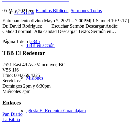
05 May 2021
/
en
Estudios Bíblicos
,
Sermones Todos
En Acción
Entrenamiento divino Mayo 5, 2021 – 7:00PM| 1 Samuel 19: 9-17 |
Dr. David Rodríguez Escuchar Sermón Descargar Audio:
Calidad normal | Alta calidad Descargar Texto: Sermón en…
Página 1 de 5
1
2
3
4
5
TBB en acción
TBB El Redentor
2551 East 49 Ave|Vancouver, BC
V5S 1J6
Tfno: 604.659.4225
Misiones
Servicios:
Domingos 2pm y 6:30pm
Miércoles 7pm
Enlaces
Iglesia El Redentor Guadalajara
Pan Diario
La Biblia