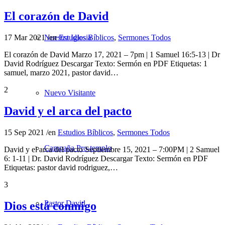
El corazón de David
17 Mar 2021
/
en
Estudios Bíblicos
,
Sermones Todos
Nuestra Iglesia
El corazón de David Marzo 17, 2021 – 7pm | 1 Samuel 16:5-13 | Dr
David Rodríguez Descargar Texto: Sermón en PDF Etiquetas: 1
samuel, marzo 2021, pastor david…
2
Nuevo Visitante
David y el arca del pacto
15 Sep 2021
/
en
Estudios Bíblicos
,
Sermones Todos
Campaña Pro-templo
David y el arca del pacto Septiembre 15, 2021 – 7:00PM | 2 Samuel
6: 1-11 | Dr. David Rodríguez Descargar Texto: Sermón en PDF
Etiquetas: pastor david rodriguez,…
3
Pastor David
Dios está conmigo