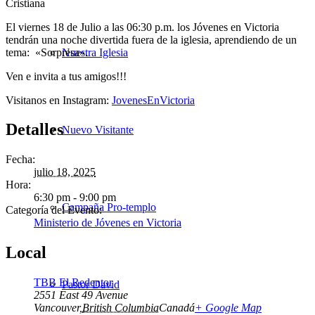
El viernes 18 de Julio a las 06:30 p.m.
los Jóvenes en Victoria
tendrán una noche divertida fuera de la iglesia, aprendiendo de un
tema: «Sorpresa».
Nuestra Iglesia
Ven e invita a tus amigos!!!
Visitanos en Instagram:
JovenesEnVictoria
Detalles
Nuevo Visitante
Fecha:
julio 18, 2025
Hora:
6:30 pm - 9:00 pm
Campaña Pro-templo
Categoría del Evento:
Ministerio de Jóvenes en Victoria
Local
TBB El Redentor
Pastor David
2551 East 49 Avenue
Vancouver
,
British Columbia
Canadá
+ Google Map