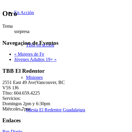
Otro
En Acción
Tema
sorpresa
Navegacion de Eventos
TBB en acción
«
Mujeres de Fe
Jóvenes Adultos 19+
»
TBB El Redentor
Misiones
2551 East 49 Ave|Vancouver, BC
V5S 1J6
Tfno: 604.659.4225
Servicios:
Domingos 2pm y 6:30pm
Miércoles 7pm
Iglesia El Redentor Guadalajara
Enlaces
Pan Diario