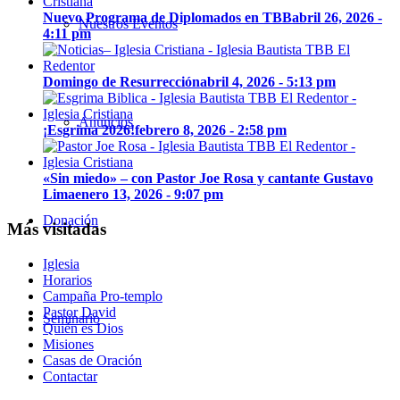
Nuevo Programa de Diplomados en TBB
abril 26, 2026 -
Nuestros Eventos
4:11 pm
Domingo de Resurrección
abril 4, 2026 - 5:13 pm
Anuncios
¡Esgrima 2026!
febrero 8, 2026 - 2:58 pm
«Sin miedo» – con Pastor Joe Rosa y cantante Gustavo
Lima
enero 13, 2026 - 9:07 pm
Donación
Más visitadas
Iglesia
Horarios
Campaña Pro-templo
Pastor David
Seminario
Quién es Dios
Misiones
Casas de Oración
Contactar