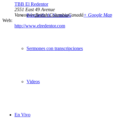
TBB El Redentor
2551 East 49 Avenue
Vancouver
,
British Columbia
Canadá
+ Google Map
Búsqueda de Sermones
Web:
http://www.elredentor.com
Sermones con transcripciones
Videos
En Vivo