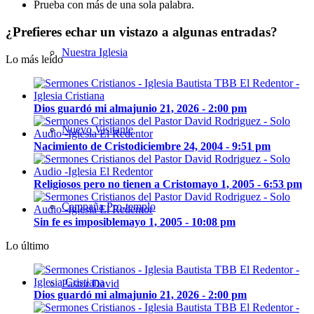
Prueba con más de una sola palabra.
¿Prefieres echar un vistazo a algunas entradas?
Nuestra Iglesia
Lo más leído
Dios guardó mi alma
junio 21, 2026 - 2:00 pm
Nuevo Visitante
Nacimiento de Cristo
diciembre 24, 2004 - 9:51 pm
Religiosos pero no tienen a Cristo
mayo 1, 2005 - 6:53 pm
Campaña Pro-templo
Sin fe es imposible
mayo 1, 2005 - 10:08 pm
Lo último
Pastor David
Dios guardó mi alma
junio 21, 2026 - 2:00 pm