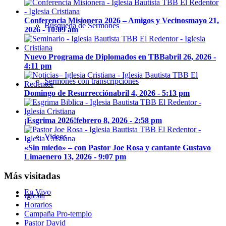
Conferencia Misionera 2026 – Amigos y Vecinos
mayo 21,
Búsqueda de Sermones
2026 - 10:09 am
Nuevo Programa de Diplomados en TBB
abril 26, 2026 -
4:11 pm
Sermones con transcripciones
Domingo de Resurrección
abril 4, 2026 - 5:13 pm
¡Esgrima 2026!
febrero 8, 2026 - 2:58 pm
Videos
«Sin miedo» – con Pastor Joe Rosa y cantante Gustavo
Lima
enero 13, 2026 - 9:07 pm
Más visitadas
En Vivo
Iglesia
Horarios
Campaña Pro-templo
Pastor David