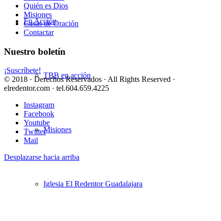
Quién es Dios
Misiones
En Acción
Casas de Oración
Contactar
Nuestro boletín
¡Suscríbete!
TBB en acción
© 2018 · Derechos Reservados · All Rights Reserved ·
elredentor.com · tel.604.659.4225
Instagram
Facebook
Youtube
Misiones
Twitter
Mail
Desplazarse hacia arriba
Iglesia El Redentor Guadalajara