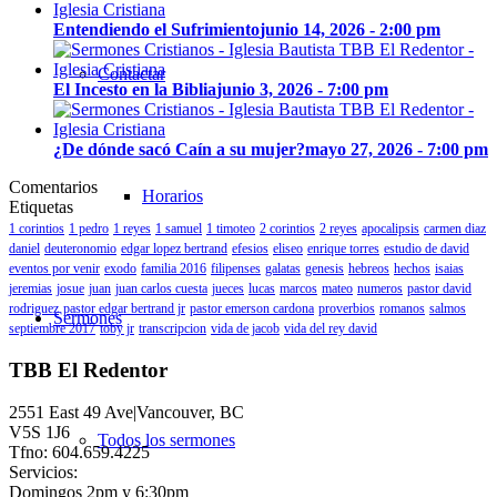
Entendiendo el Sufrimiento
junio 14, 2026 - 2:00 pm
Contactar
El Incesto en la Biblia
junio 3, 2026 - 7:00 pm
¿De dónde sacó Caín a su mujer?
mayo 27, 2026 - 7:00 pm
Comentarios
Horarios
Etiquetas
1 corintios
1 pedro
1 reyes
1 samuel
1 timoteo
2 corintios
2 reyes
apocalipsis
carmen diaz
daniel
deuteronomio
edgar lopez bertrand
efesios
eliseo
enrique torres
estudio de david
eventos por venir
exodo
familia 2016
filipenses
galatas
genesis
hebreos
hechos
isaias
jeremias
josue
juan
juan carlos cuesta
jueces
lucas
marcos
mateo
numeros
pastor david
rodriguez
pastor edgar bertrand jr
pastor emerson cardona
proverbios
romanos
salmos
Sermones
septiembre 2017
toby jr
transcripcion
vida de jacob
vida del rey david
TBB El Redentor
2551 East 49 Ave|Vancouver, BC
V5S 1J6
Todos los sermones
Tfno: 604.659.4225
Servicios:
Domingos 2pm y 6:30pm