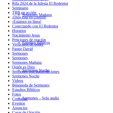
Rifa 2024 de la Iglesia El Redentor
Seminario
TBB en acción
Sermones Mañana
¡Dios está en control!
¡Estamos en línea!
Conectando con El Redentor
Horarios
Nacimiento Jesus
Peticiones de oración
Estudios Bíblicos
Versículos de poder
Pastor David
Sermones
Sermones
Sermones Mañana
Quién es Dios
Sermones Noche
Sermones con transcripciones
Sermones Noche
Videos
Búsqueda de Sermones
Estudios Bíblicos
Fotos
Sermones – Solo audio
Contactar
Eventos
Anuncios
Casas de Oración