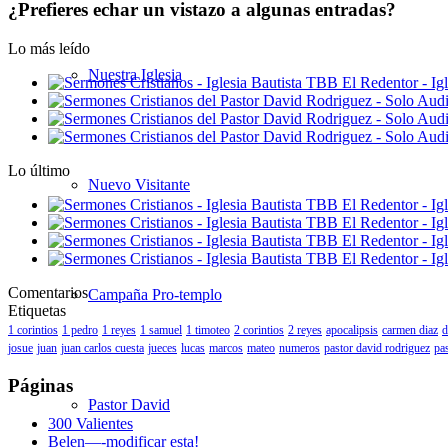
¿Prefieres echar un vistazo a algunas entradas?
Lo más leído
Nuestra Iglesia
Lo último
Nuevo Visitante
Comentarios
Campaña Pro-templo
Etiquetas
1 corintios
1 pedro
1 reyes
1 samuel
1 timoteo
2 corintios
2 reyes
apocalipsis
carmen diaz
d
josue
juan
juan carlos cuesta
jueces
lucas
marcos
mateo
numeros
pastor david rodriguez
pas
Páginas
Pastor David
300 Valientes
Belen—-modificar esta!