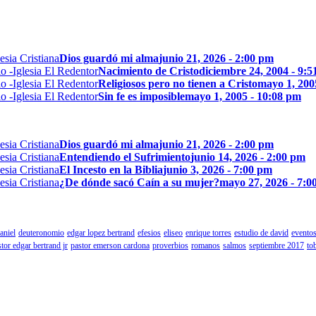
Dios guardó mi alma
junio 21, 2026 - 2:00 pm
Nacimiento de Cristo
diciembre 24, 2004 - 9:
Religiosos pero no tienen a Cristo
mayo 1, 200
Sin fe es imposible
mayo 1, 2005 - 10:08 pm
Dios guardó mi alma
junio 21, 2026 - 2:00 pm
Entendiendo el Sufrimiento
junio 14, 2026 - 2:00 pm
El Incesto en la Biblia
junio 3, 2026 - 7:00 pm
¿De dónde sacó Caín a su mujer?
mayo 27, 2026 - 7:0
aniel
deuteronomio
edgar lopez bertrand
efesios
eliseo
enrique torres
estudio de david
eventos
tor edgar bertrand jr
pastor emerson cardona
proverbios
romanos
salmos
septiembre 2017
to