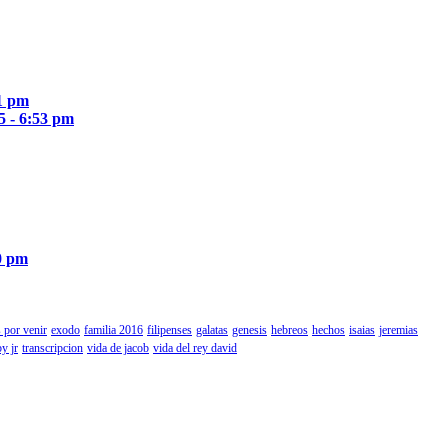
51 pm
5 - 6:53 pm
0 pm
 por venir
exodo
familia 2016
filipenses
galatas
genesis
hebreos
hechos
isaias
jeremias
by jr
transcripcion
vida de jacob
vida del rey david