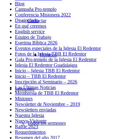
Blog
Campaña Pro-templo
Conferencia Misionera 2022
Discipulado
Contactar
En qué creemos
English service
Equipo de Trabajo
Esgrima Bíblica 2026
Eventos especiales de la Iglesia El Redentor
Fotos de la Iglesia TBB El Redentor
Horarios
Gala Pro-templo de la Iglesia El Redentor
Iglesia El Redentor Guadalajara
Inicio – Iglesia TBB El Redentor
Inicio – TBB El Redentor
Inscripción al Seminario – 2026
Las Últimas Noticias
Sermones
Membresía de TBB El Redentor
Misiones
Newsletter de Noviembre – 2019
Newsletters enviadas
Nuestra Iglesia
Nuevo Visitante
Todos los sermones
Raffle 2023
Requerimientos
Resumen del año 2017