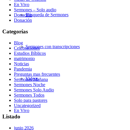
En Vivo
Sermones – Solo audio
Búsqueda de Sermones
Donación
Donación
Categorías
Blog
Sermones con transcripciones
Celebraciones
Estudios Bíblicos
matrimonio
Noticias
Pandemia
Preguntas mas frecuentes
Videos
Sermones Mañana
Sermones Noche
Sermones Solo Audio
Sermones Todos
Solo para pastores
Uncategorized
En Vivo
Listado
junio 2026