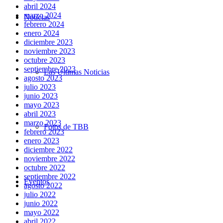
abril 2024
marzo 2024
Noticias
febrero 2024
enero 2024
diciembre 2023
noviembre 2023
octubre 2023
septiembre 2023
Las Últimas Noticias
agosto 2023
julio 2023
junio 2023
mayo 2023
abril 2023
marzo 2023
Fotos de TBB
febrero 2023
enero 2023
diciembre 2022
noviembre 2022
octubre 2022
septiembre 2022
Eventos
agosto 2022
julio 2022
junio 2022
mayo 2022
abril 2022