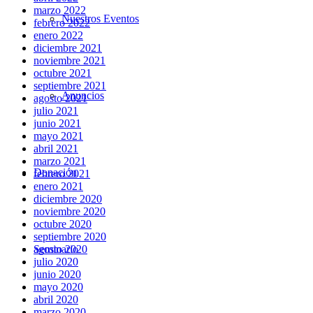
marzo 2022
Nuestros Eventos
febrero 2022
enero 2022
diciembre 2021
noviembre 2021
octubre 2021
septiembre 2021
Anuncios
agosto 2021
julio 2021
junio 2021
mayo 2021
abril 2021
marzo 2021
Donación
febrero 2021
enero 2021
diciembre 2020
noviembre 2020
octubre 2020
septiembre 2020
Seminario
agosto 2020
julio 2020
junio 2020
mayo 2020
abril 2020
marzo 2020