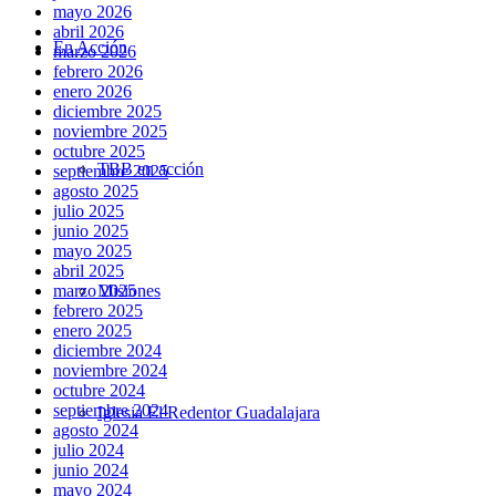
mayo 2026
abril 2026
En Acción
marzo 2026
febrero 2026
enero 2026
diciembre 2025
noviembre 2025
octubre 2025
TBB en acción
septiembre 2025
agosto 2025
julio 2025
junio 2025
mayo 2025
abril 2025
Misiones
marzo 2025
febrero 2025
enero 2025
diciembre 2024
noviembre 2024
octubre 2024
septiembre 2024
Iglesia El Redentor Guadalajara
agosto 2024
julio 2024
junio 2024
mayo 2024