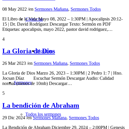
08 May 2022
/
en
Sermones Mañana
,
Sermones Todos
El Libro de la Vida Mayo 08, 2022 – 1:30PM | Apocalipsis 20:12-
Contactar
15 | Dr. David Rodríguez Descargar Texto: Sermón en PDF
Etiquetas: apocalipsis, mayo 2022, pastor david rodriguez,…
4
La Gloria de Dios
Horarios
26 Mar 2023
/
en
Sermones Mañana
,
Sermones Todos
La Gloria de Dios Marzo 26, 2023 – 1:30PM | 2 Pedro 1: 7 | Hno.
Jocsan Díaz Escuchar Sermón Descargar Audio: Calidad
Sermones
normal (menos de 10mb) Descargar…
5
La bendición de Abraham
Todos los sermones
29 Dic 2024
/
en
Sermones Mañana
,
Sermones Todos
La Bendición de Abraham Diciembre 29, 2024 – 2:00PM | Genesis