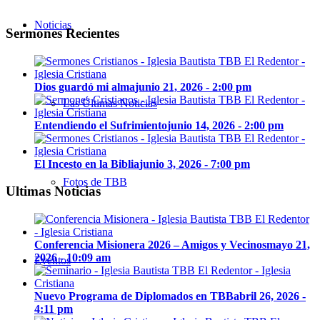
Noticias
Sermones Recientes
Dios guardó mi alma
junio 21, 2026 - 2:00 pm
Las Últimas Noticias
Entendiendo el Sufrimiento
junio 14, 2026 - 2:00 pm
El Incesto en la Biblia
junio 3, 2026 - 7:00 pm
Fotos de TBB
Ultimas Noticias
Conferencia Misionera 2026 – Amigos y Vecinos
mayo 21,
2026 - 10:09 am
Eventos
Nuevo Programa de Diplomados en TBB
abril 26, 2026 -
4:11 pm