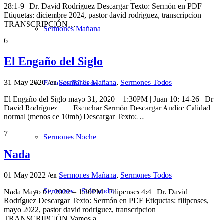
28:1-9 | Dr. David Rodríguez Descargar Texto: Sermón en PDF
Etiquetas: diciembre 2024, pastor david rodriguez, transcripcion
TRANSCRIPCIÓN…
Sermones Mañana
6
El Engaño del Siglo
31 May 2020
/
en
Sermones Mañana
,
Sermones Todos
Estudios Bíblicos
El Engaño del Siglo mayo 31, 2020 – 1:30PM | Juan 10: 14-26 | Dr
David Rodríguez Escuchar Sermón Descargar Audio: Calidad
normal (menos de 10mb) Descargar Texto:…
7
Sermones Noche
Nada
01 May 2022
/
en
Sermones Mañana
,
Sermones Todos
Sermones – Solo audio
Nada Mayo 01, 2022 – 1:30PM | Filipenses 4:4 | Dr. David
Rodríguez Descargar Texto: Sermón en PDF Etiquetas: filipenses,
mayo 2022, pastor david rodriguez, transcripcion
TRANSCRIPCIÓN Vamos a…