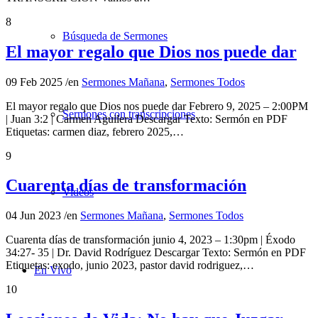
8
Búsqueda de Sermones
El mayor regalo que Dios nos puede dar
09 Feb 2025
/
en
Sermones Mañana
,
Sermones Todos
El mayor regalo que Dios nos puede dar Febrero 9, 2025 – 2:00PM
Sermones con transcripciones
| Juan 3:2 | Carmen Aguilera Descargar Texto: Sermón en PDF
Etiquetas: carmen diaz, febrero 2025,…
9
Cuarenta días de transformación
Videos
04 Jun 2023
/
en
Sermones Mañana
,
Sermones Todos
Cuarenta días de transformación junio 4, 2023 – 1:30pm | Éxodo
34:27- 35 | Dr. David Rodríguez Descargar Texto: Sermón en PDF
Etiquetas: exodo, junio 2023, pastor david rodriguez,…
En Vivo
10