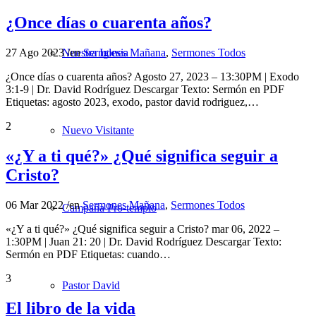
¿Once días o cuarenta años?
27 Ago 2023
/
en
Sermones Mañana
,
Sermones Todos
Nuestra Iglesia
¿Once días o cuarenta años? Agosto 27, 2023 – 13:30PM | Exodo
3:1-9 | Dr. David Rodríguez Descargar Texto: Sermón en PDF
Etiquetas: agosto 2023, exodo, pastor david rodriguez,…
2
Nuevo Visitante
«¿Y a ti qué?» ¿Qué significa seguir a
Cristo?
06 Mar 2022
/
en
Sermones Mañana
,
Sermones Todos
Campaña Pro-templo
«¿Y a ti qué?» ¿Qué significa seguir a Cristo? mar 06, 2022 –
1:30PM | Juan 21: 20 | Dr. David Rodríguez Descargar Texto:
Sermón en PDF Etiquetas: cuando…
3
Pastor David
El libro de la vida