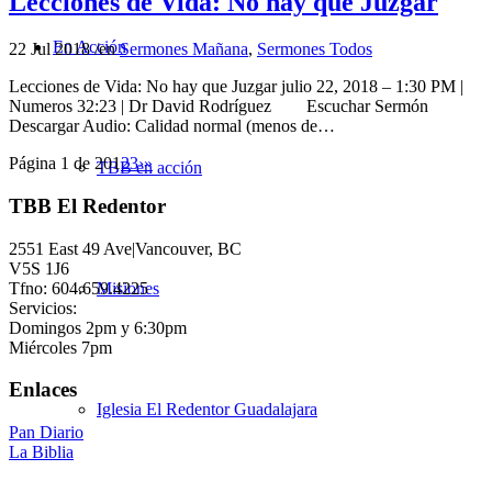
Lecciones de Vida: No hay que Juzgar
En Acción
22 Jul 2018
/
en
Sermones Mañana
,
Sermones Todos
Lecciones de Vida: No hay que Juzgar julio 22, 2018 – 1:30 PM |
Numeros 32:23 | Dr David Rodríguez Escuchar Sermón
Descargar Audio: Calidad normal (menos de…
Página 1 de 20
1
2
3
›
»
TBB en acción
TBB El Redentor
2551 East 49 Ave|Vancouver, BC
V5S 1J6
Tfno: 604.659.4225
Misiones
Servicios:
Domingos 2pm y 6:30pm
Miércoles 7pm
Enlaces
Iglesia El Redentor Guadalajara
Pan Diario
La Biblia