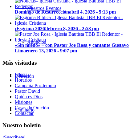
Nuestros Eventos
Domingo de Resurrección
abril 4, 2026 - 5:13 pm
¡Esgrima 2026!
febrero 8, 2026 - 2:58 pm
Anuncios
«Sin miedo» – con Pastor Joe Rosa y cantante Gustavo
Lima
enero 13, 2026 - 9:07 pm
Más visitadas
Iglesia
Donación
Horarios
Campaña Pro-templo
Pastor David
Quién es Dios
Misiones
Casas de Oración
Seminario
Contactar
Nuestro boletín
¡Suscríbete!