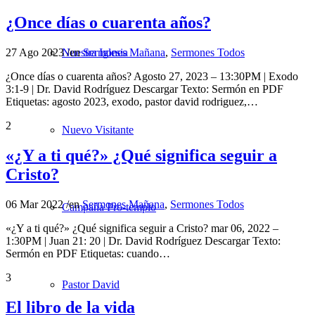
¿Once días o cuarenta años?
27 Ago 2023
/
en
Sermones Mañana
,
Sermones Todos
Nuestra Iglesia
¿Once días o cuarenta años? Agosto 27, 2023 – 13:30PM | Exodo
3:1-9 | Dr. David Rodríguez Descargar Texto: Sermón en PDF
Etiquetas: agosto 2023, exodo, pastor david rodriguez,…
2
Nuevo Visitante
«¿Y a ti qué?» ¿Qué significa seguir a
Cristo?
06 Mar 2022
/
en
Sermones Mañana
,
Sermones Todos
Campaña Pro-templo
«¿Y a ti qué?» ¿Qué significa seguir a Cristo? mar 06, 2022 –
1:30PM | Juan 21: 20 | Dr. David Rodríguez Descargar Texto:
Sermón en PDF Etiquetas: cuando…
3
Pastor David
El libro de la vida