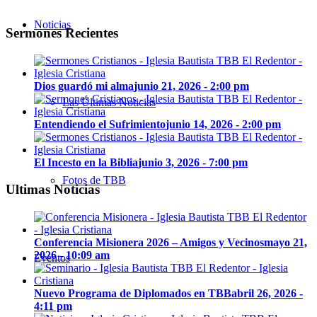
Noticias
Sermones Recientes
Dios guardó mi alma
junio 21, 2026 - 2:00 pm
Las Últimas Noticias
Entendiendo el Sufrimiento
junio 14, 2026 - 2:00 pm
El Incesto en la Biblia
junio 3, 2026 - 7:00 pm
Fotos de TBB
Ultimas Noticias
Conferencia Misionera 2026 – Amigos y Vecinos
mayo 21,
2026 - 10:09 am
Eventos
Nuevo Programa de Diplomados en TBB
abril 26, 2026 -
4:11 pm