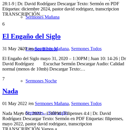
28:1-9 | Dr. David Rodríguez Descargar Texto: Sermón en PDF
Etiquetas: diciembre 2024, pastor david rodriguez, transcripcion
TRANSCRIPCIÓN…
Sermones Mañana
6
El Engaño del Siglo
31 May 2020
/
en
Sermones Mañana
,
Sermones Todos
Estudios Bíblicos
El Engaño del Siglo mayo 31, 2020 – 1:30PM | Juan 10: 14-26 | Dr
David Rodríguez Escuchar Sermón Descargar Audio: Calidad
normal (menos de 10mb) Descargar Texto:…
7
Sermones Noche
Nada
01 May 2022
/
en
Sermones Mañana
,
Sermones Todos
Sermones – Solo audio
Nada Mayo 01, 2022 – 1:30PM | Filipenses 4:4 | Dr. David
Rodríguez Descargar Texto: Sermón en PDF Etiquetas: filipenses,
mayo 2022, pastor david rodriguez, transcripcion
TRANSCRIPCIÓN Vamos a…