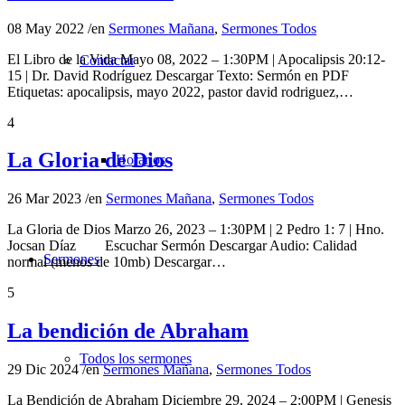
08 May 2022
/
en
Sermones Mañana
,
Sermones Todos
El Libro de la Vida Mayo 08, 2022 – 1:30PM | Apocalipsis 20:12-
Contactar
15 | Dr. David Rodríguez Descargar Texto: Sermón en PDF
Etiquetas: apocalipsis, mayo 2022, pastor david rodriguez,…
4
La Gloria de Dios
Horarios
26 Mar 2023
/
en
Sermones Mañana
,
Sermones Todos
La Gloria de Dios Marzo 26, 2023 – 1:30PM | 2 Pedro 1: 7 | Hno.
Jocsan Díaz Escuchar Sermón Descargar Audio: Calidad
Sermones
normal (menos de 10mb) Descargar…
5
La bendición de Abraham
Todos los sermones
29 Dic 2024
/
en
Sermones Mañana
,
Sermones Todos
La Bendición de Abraham Diciembre 29, 2024 – 2:00PM | Genesis