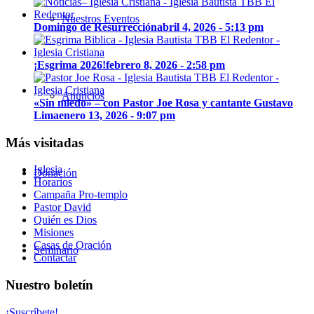
Nuestros Eventos
Domingo de Resurrección
abril 4, 2026 - 5:13 pm
¡Esgrima 2026!
febrero 8, 2026 - 2:58 pm
Anuncios
«Sin miedo» – con Pastor Joe Rosa y cantante Gustavo
Lima
enero 13, 2026 - 9:07 pm
Más visitadas
Iglesia
Donación
Horarios
Campaña Pro-templo
Pastor David
Quién es Dios
Misiones
Casas de Oración
Seminario
Contactar
Nuestro boletín
¡Suscríbete!