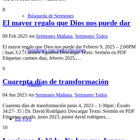
8
Búsqueda de Sermones
El mayor regalo que Dios nos puede dar
09 Feb 2025
/
en
Sermones Mañana
,
Sermones Todos
El mayor regalo que Dios nos puede dar Febrero 9, 2025 – 2:00PM
Sermones con transcripciones
| Juan 3:2 | Carmen Aguilera Descargar Texto: Sermón en PDF
Etiquetas: carmen diaz, febrero 2025,…
9
Cuarenta días de transformación
Videos
04 Jun 2023
/
en
Sermones Mañana
,
Sermones Todos
Cuarenta días de transformación junio 4, 2023 – 1:30pm | Éxodo
34:27- 35 | Dr. David Rodríguez Descargar Texto: Sermón en PDF
Etiquetas: exodo, junio 2023, pastor david rodriguez,…
En Vivo
10