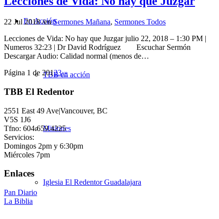
Lecciones de Vida: No hay que Juzgar
En Acción
22 Jul 2018
/
en
Sermones Mañana
,
Sermones Todos
Lecciones de Vida: No hay que Juzgar julio 22, 2018 – 1:30 PM |
Numeros 32:23 | Dr David Rodríguez Escuchar Sermón
Descargar Audio: Calidad normal (menos de…
Página 1 de 20
1
2
3
›
»
TBB en acción
TBB El Redentor
2551 East 49 Ave|Vancouver, BC
V5S 1J6
Tfno: 604.659.4225
Misiones
Servicios:
Domingos 2pm y 6:30pm
Miércoles 7pm
Enlaces
Iglesia El Redentor Guadalajara
Pan Diario
La Biblia