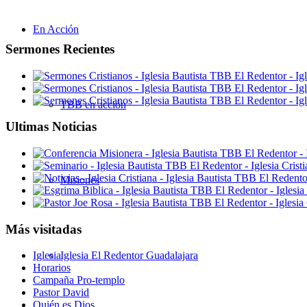
En Acción
Sermones Recientes
TBB en acción
Ultimas Noticias
Misiones
Más visitadas
Iglesia El Redentor Guadalajara
Iglesia
Horarios
Campaña Pro-templo
Pastor David
Quién es Dios