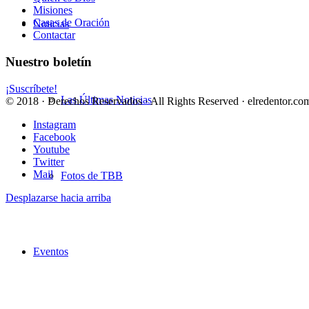
Misiones
Casas de Oración
Noticias
Contactar
Nuestro boletín
¡Suscríbete!
Las Últimas Noticias
© 2018 · Derechos Reservados · All Rights Reserved · elredentor.com
Instagram
Facebook
Youtube
Twitter
Mail
Fotos de TBB
Desplazarse hacia arriba
Eventos