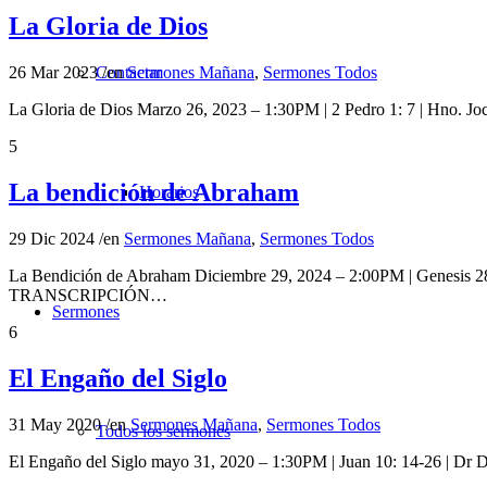
La Gloria de Dios
Contactar
26 Mar 2023
/
en
Sermones Mañana
,
Sermones Todos
La Gloria de Dios Marzo 26, 2023 – 1:30PM | 2 Pedro 1: 7 | Hno
5
La bendición de Abraham
Horarios
29 Dic 2024
/
en
Sermones Mañana
,
Sermones Todos
La Bendición de Abraham Diciembre 29, 2024 – 2:00PM | Genesis 28:1
TRANSCRIPCIÓN…
Sermones
6
El Engaño del Siglo
31 May 2020
/
en
Sermones Mañana
,
Sermones Todos
Todos los sermones
El Engaño del Siglo mayo 31, 2020 – 1:30PM | Juan 10: 14-26 | 