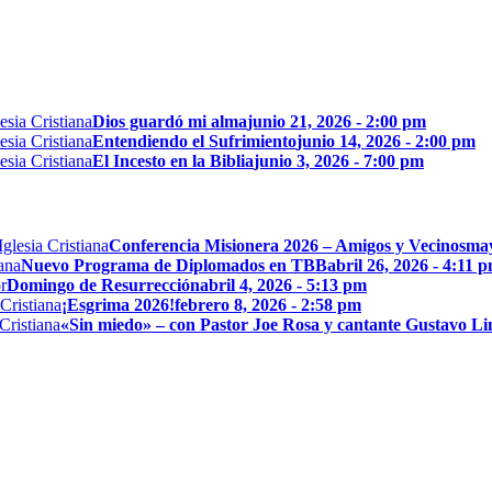
Dios guardó mi alma
junio 21, 2026 - 2:00 pm
Entendiendo el Sufrimiento
junio 14, 2026 - 2:00 pm
El Incesto en la Biblia
junio 3, 2026 - 7:00 pm
Conferencia Misionera 2026 – Amigos y Vecinos
may
Nuevo Programa de Diplomados en TBB
abril 26, 2026 - 4:11 
Domingo de Resurrección
abril 4, 2026 - 5:13 pm
¡Esgrima 2026!
febrero 8, 2026 - 2:58 pm
«Sin miedo» – con Pastor Joe Rosa y cantante Gustavo L