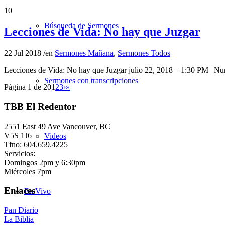
10
Búsqueda de Sermones
Lecciones de Vida: No hay que Juzgar
22 Jul 2018
/
en
Sermones Mañana
,
Sermones Todos
Lecciones de Vida: No hay que Juzgar julio 22, 2018 – 1:30 PM 
Sermones con transcripciones
Página 1 de 20
1
2
3
›
»
TBB El Redentor
2551 East 49 Ave|Vancouver, BC
V5S 1J6
Videos
Tfno: 604.659.4225
Servicios:
Domingos 2pm y 6:30pm
Miércoles 7pm
Enlaces
En Vivo
Pan Diario
La Biblia