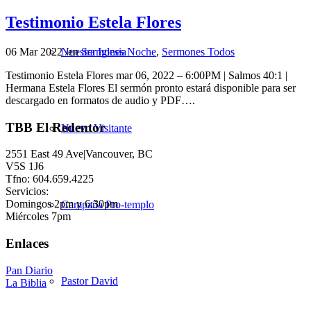
Testimonio Estela Flores
06 Mar 2022
/
en
Sermones Noche
,
Sermones Todos
Nuestra Iglesia
Testimonio Estela Flores mar 06, 2022 – 6:00PM | Salmos 40:1 |
Hermana Estela Flores El sermón pronto estará disponible para ser
descargado en formatos de audio y PDF….
TBB El Redentor
Nuevo Visitante
2551 East 49 Ave|Vancouver, BC
V5S 1J6
Tfno: 604.659.4225
Servicios:
Domingos 2pm y 6:30pm
Campaña Pro-templo
Miércoles 7pm
Enlaces
Pan Diario
Pastor David
La Biblia