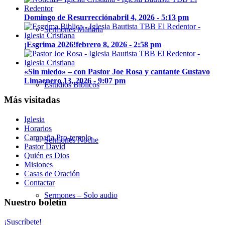
Domingo de Resurrección
abril 4, 2026 - 5:13 pm
Sermones Mañana
¡Esgrima 2026!
febrero 8, 2026 - 2:58 pm
«Sin miedo» – con Pastor Joe Rosa y cantante Gustavo
Lima
enero 13, 2026 - 9:07 pm
Estudios Bíblicos
Más visitadas
Iglesia
Horarios
Campaña Pro-templo
Sermones Noche
Pastor David
Quién es Dios
Misiones
Casas de Oración
Contactar
Sermones – Solo audio
Nuestro boletín
¡Suscríbete!