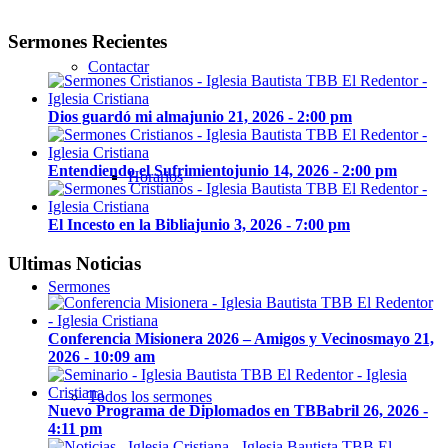
Sermones Recientes
Contactar
Dios guardó mi alma
junio 21, 2026 - 2:00 pm
Entendiendo el Sufrimiento
junio 14, 2026 - 2:00 pm
Horarios
El Incesto en la Biblia
junio 3, 2026 - 7:00 pm
Ultimas Noticias
Sermones
Conferencia Misionera 2026 – Amigos y Vecinos
mayo 21,
2026 - 10:09 am
Todos los sermones
Nuevo Programa de Diplomados en TBB
abril 26, 2026 -
4:11 pm