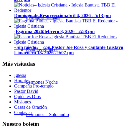
Domingo de Resurrección
abril 4, 2026 - 5:13 pm
Sermones Mañana
¡Esgrima 2026!
febrero 8, 2026 - 2:58 pm
«Sin miedo» – con Pastor Joe Rosa y cantante Gustavo
Estudios Bíblicos
Lima
enero 13, 2026 - 9:07 pm
Más visitadas
Iglesia
Horarios
Sermones Noche
Campaña Pro-templo
Pastor David
Quién es Dios
Misiones
Casas de Oración
Contactar
Sermones – Solo audio
Nuestro boletín