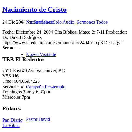
Nacimiento de Cristo
24 Dic 2004
/
en
Sermones Solo Audio
,
Sermones Todos
Nuestra Iglesia
Fecha: Diciembre 24, 2004 Cita Bíblica: Mateo 2: 7-11 Predicador:
Dr. David Rodríguez
https://www.elredentor.com/sermones/dec2404fri.mp3 Descargar
Sermon…
Nuevo Visitante
TBB El Redentor
2551 East 49 Ave|Vancouver, BC
V5S 1J6
Tfno: 604.659.4225
Servicios:
Campaña Pro-templo
Domingos 2pm y 6:30pm
Miércoles 7pm
Enlaces
Pastor David
Pan Diario
La Biblia