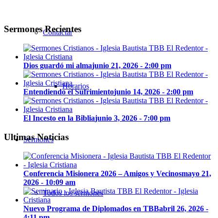
Sermones Recientes
Contactar
Dios guardó mi alma
junio 21, 2026 - 2:00 pm
Horarios
Entendiendo el Sufrimiento
junio 14, 2026 - 2:00 pm
El Incesto en la Biblia
junio 3, 2026 - 7:00 pm
Ultimas Noticias
Sermones
Conferencia Misionera 2026 – Amigos y Vecinos
mayo 21,
2026 - 10:09 am
Todos los sermones
Nuevo Programa de Diplomados en TBB
abril 26, 2026 -
4:11 pm